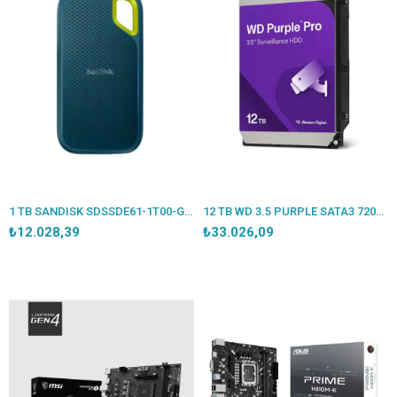
1 TB SANDISK SDSSDE61-1T00-G25M EXTREME TASINABILIR SSD
12 TB WD 3.5 PURPLE SATA3 72000RPM 512MB 7/24 GUVENLIK WD122PURP (3 YIL RESMI DIST GARANTI)
₺12.028,39
₺33.026,09