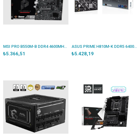
MSI PRO B550M-B DDR4 4600MHZ 1XHDMI 2XM.2 MATX AM4 (AMD AM4 5000/5000G/4000G/3000/3000G SERİLERİ İLE UYUMLU)
ASUS PRIME H810M-K DDR5 6400MT/S 1XVGA 1XHDMI 1XM.2 1851P MATX (INTEL ULTRA PROCESSORS SERIES 2)
₺5.366,51
₺5.428,19