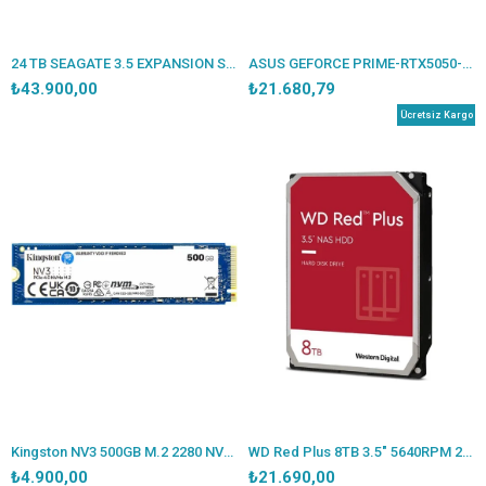
24 TB SEAGATE 3.5 EXPANSION STKP24000400 TAŞINABİLİR DİSK
ASUS GEFORCE PRIME-RTX5050-O8G 8GB GDDR6 128BIT 1XHDMI 3XDP EKRAN KARTI
₺43.900,00
₺21.680,79
Ücretsiz Kargo
Kingston NV3 500GB M.2 2280 NVMe PCIe 4.0 SSD (5000-3000MB/s) SNV3S/500G
WD Red Plus 8TB 3.5" 5640RPM 256MB SATA3 NAS Hard Disk (WD80EFPX)
₺4.900,00
₺21.690,00