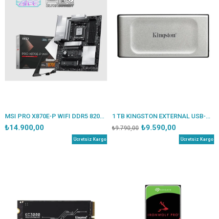
MSI PRO X870E-P WIFI DDR5 8200MT/S 1XHDMI 3XM.2 USB ATX AM5(AMD AM5 9000/8000/7000 SERİLERİ İLE UYUMLU)
1 TB KINGSTON EXTERNAL USB-C 3.2 GEN 2X2 SSD 2000/2000 MBS SXS2000/1000GA
₺14.900,00
₺9.590,00
₺9.790,00
Ücretsiz Kargo
Ücretsiz Kargo