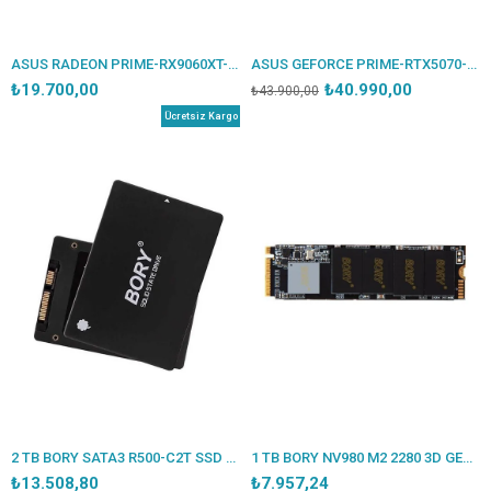
ASUS RADEON PRIME-RX9060XT-O8G 8GB GDDDR6 128BIT 1XHDMI 2XDP EKRAN KARTI
ASUS GEFORCE PRIME-RTX5070-O12G 12GB GDDR7 192BIT 1XHDMI 3XDP EKRAN KARTI
₺19.700,00
₺40.990,00
₺43.900,00
Ücretsiz Kargo
2 TB BORY SATA3 R500-C2T SSD 550/510 MBS (3 YIL GARANTİLİ)
1 TB BORY NV980 M2 2280 3D GEN4 NAND NVME
₺13.508,80
₺7.957,24