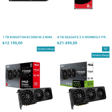
1 TB KINGSTON KC3000 M.2 NVME PCIE GEN4 7000/6000MBS SKC3000S/1024G
8 TB SEAGATE 3.5 IRONWOLF PRO SATA3 7200RPM 256MB ST8000NT001 (5 YIL RESMI DIST GARANTILI)
₺12.190,00
₺21.490,00
%7
Ücretsiz Kargo
İndirim
Ücretsiz Kargo
%7İndir