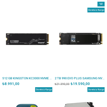
%8
İndirim
Ücretsiz Kargo
%8İndir
512 GB KINGSTON KC3000 NVME M.2 GEN4 7000/3900MBS SKC3000S/512G
2 TB 990 EVO PLUS SAMSUNG NVME M.2 MZ-V9S2T0BW PCIE 7250-6300 MB/S SAMSUNG TR GARANTILI - 10451
₺8.991,00
₺19.590,00
₺21.390,00
Ücretsiz Kargo
Ücretsiz Kargo