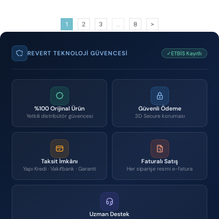
1
2
3
...
8
>
REVERT TEKNOLOJI GÜVENCESI
✓ETBİS Kayıtlı
%100 Orijinal Ürün
Güvenli Ödeme
Yetkili distribütör güvencesi
3D Secure koruması
Taksit İmkânı
Faturalı Satış
Yapı Kredi · Vakıfbank · Garanti
Her siparişe resmi e-fatura
Uzman Destek