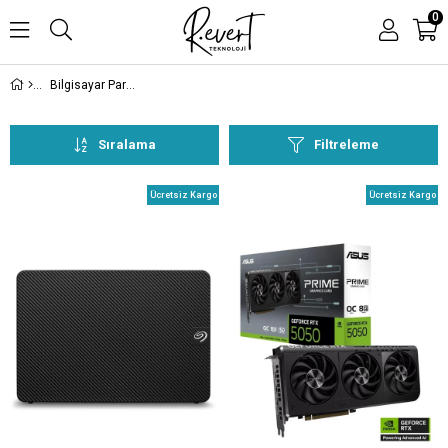
0
Bilgisayar Parçaları
Sıralama
Filtreleme
Ücretsiz Kargo
Ücretsiz Kargo