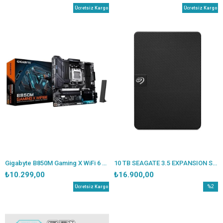
Ücretsiz Kargo
Ücretsiz Kargo
Gigabyte B850M Gaming X WiFi 6 DDR5 AM5 Micro-ATX Anakart
10 TB SEAGATE 3.5 EXPANSION STKP10000400 TAŞINABİLİR DİSK
₺10.299,00
₺16.900,00
%2
Ücretsiz Kargo
İndirim
%2İndir