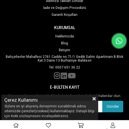
Aklınıza Takılan Sorular
İade ve Değişim Prosedürü
Garanti Koşulları
KURUMSAL
Hakkımızda
Blog
İletişim
Bahçelievler Mahallesi 2761 Cadde no:71/1 Gedik Sahin Apartmanı B Blok
Kat:3 Daire:13 Burhaniye-Balıkesir
Tel: 0507 651 36 22
E-BÜLTEN KAYIT
Kampanyalarımızdan ve indirimlerimizden güncel olarak haberdar olun.
Çerez Kullanımı
Sizlere en iyi alışveriş deneyimini sunabilmek adına
Gönder
sitemizde çerezler(cookies) kullanmaktayız. Detaylı bilgi
için Kvkk sözleşmesini inceleyebilirsiniz.