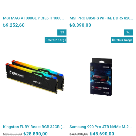
MSI MAG A1000GL PCIE5 II 1000W 80+ GOLD ATX 3.1 PCIE 5.1 POWER SUPPLY
MSI PRO B850-S WIFI6E DDR5 8200MT/S 1XHDMI 1XDP 2XM.2 ATX AM5(AMD AM5 9000/8000/7000 SERİLERİ İLE UYUMLU)
₺9.252,60
₺8.390,00
%3
%3
İndirim
İndirim
Ücretsiz Kargo
Ücretsiz Kargo
%3İndirim
%3İndir
Kingston FURY Beast RGB 32GB (2x16GB) DDR5 6000MHz CL36 AMD EXPO Masaüstü Bellek Kiti KF560C36BBE2AK2-32TR
Samsung 990 Pro 4TB NVMe M.2 SSD 7450/6900 MB/s PCIe 4.0 MZ-V9P4T0CW TR Garantili
₺28.890,00
₺48.690,00
₺29.890,00
₺49.990,00