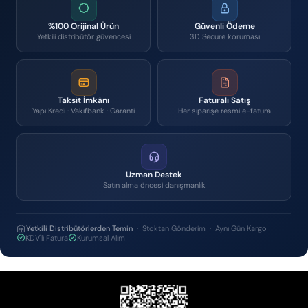
%100 Orijinal Ürün
Güvenli Ödeme
Yetkili distribütör güvencesi
3D Secure koruması
Taksit İmkânı
Faturalı Satış
Yapı Kredi · Vakıfbank · Garanti
Her siparişe resmi e-fatura
Uzman Destek
Satın alma öncesi danışmanlık
Yetkili Distribütörlerden Temin
· Stoktan Gönderim · Aynı Gün Kargo
KDV'li Fatura
Kurumsal Alım