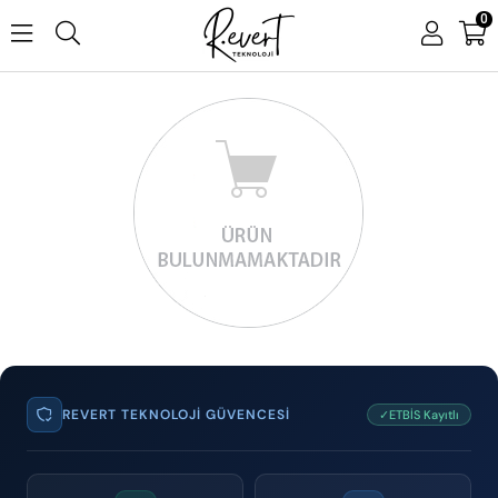
0
REVERT TEKNOLOJI GÜVENCESI
✓ETBİS Kayıtlı