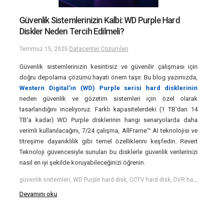
Güvenlik Sistemlerinizin Kalbi: WD Purple Hard
Diskler Neden Tercih Edilmeli?
Temmuz 15, 2025
Datacenter Çözümleri
Güvenlik sistemlerinizin kesintisiz ve güvenilir çalışması için
doğru depolama çözümü hayati önem taşır. Bu blog yazımızda,
Western Digital'ın (WD) Purple serisi hard disklerinin
neden güvenlik ve gözetim sistemleri için özel olarak
tasarlandığını inceliyoruz. Farklı kapasitelerdeki (1 TB'dan 14
TB'a kadar) WD Purple disklerinin hangi senaryolarda daha
verimli kullanılacağını, 7/24 çalışma, AllFrame™ AI teknolojisi ve
titreşime dayanıklılık gibi temel özelliklerini keşfedin. Revert
Teknoloji güvencesiyle sunulan bu disklerle güvenlik verilerinizi
nasıl en iyi şekilde koruyabileceğinizi öğrenin.
güvenlik sistemleri, WD Purple hard disk, CCTV hard disk, DVR hard disk, NVR hard disk, 7/24 güvenlik, gözetim diski, Revert Teknoloji, güvenlik kamerası depolama, 1TB WD Purple, 2TB WD Purple, 4TB WD Purple, 6TB WD Purple, 8TB WD Purple, 10TB WD Purple, 14TB WD Purple, resmi distribütör garantili, güvenlik çözümleri, AllFrame AI
Devamını oku