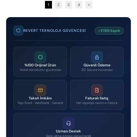
1
2
3
4
>
REVERT TEKNOLOJI GÜVENCESI
✓ETBİS Kayıtlı
%100 Orijinal Ürün
Güvenli Ödeme
Yetkili distribütör güvencesi
3D Secure koruması
Taksit İmkânı
Faturalı Satış
Yapı Kredi · Vakıfbank · Garanti
Her siparişe resmi e-fatura
Uzman Destek
Satın alma öncesi danışmanlık