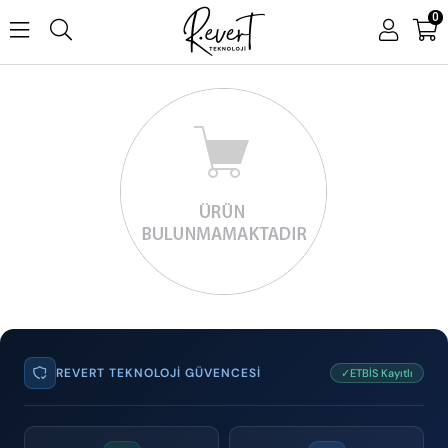
0
REVERT TEKNOLOJI GÜVENCESI
✓ETBİS Kayıtlı