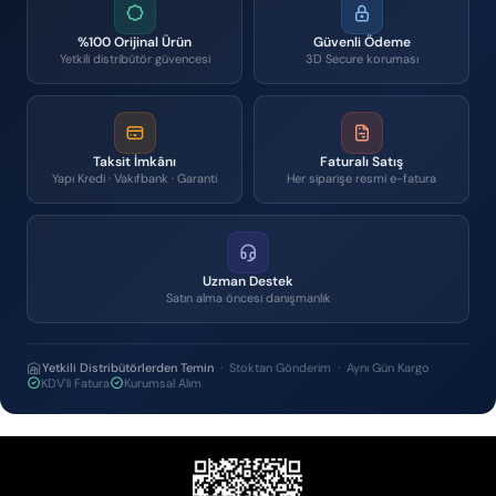
%100 Orijinal Ürün
Güvenli Ödeme
Yetkili distribütör güvencesi
3D Secure koruması
Taksit İmkânı
Faturalı Satış
Yapı Kredi · Vakıfbank · Garanti
Her siparişe resmi e-fatura
Uzman Destek
Satın alma öncesi danışmanlık
Yetkili Distribütörlerden Temin
· Stoktan Gönderim · Aynı Gün Kargo
KDV'li Fatura
Kurumsal Alım