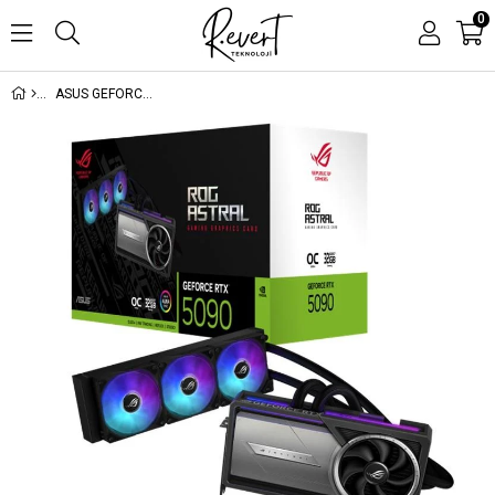
0
ASUS GEFORCE ROG-ASTRAL-LC-RTX5090-O32G-GAMING 32GB GDDR7 512BIT 2XHDMI 3XDP EKRAN KARTI