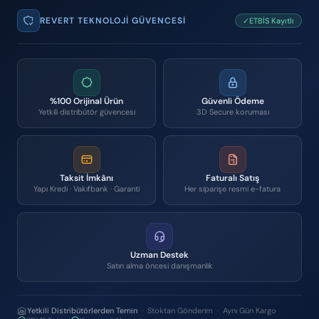
REVERT TEKNOLOJI GÜVENCESI
✓ETBİS Kayıtlı
%100 Orijinal Ürün
Güvenli Ödeme
Yetkili distribütör güvencesi
3D Secure koruması
Taksit İmkânı
Faturalı Satış
Yapı Kredi · Vakıfbank · Garanti
Her siparişe resmi e-fatura
Uzman Destek
Satın alma öncesi danışmanlık
Yetkili Distribütörlerden Temin
· Stoktan Gönderim · Aynı Gün Kargo