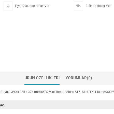
Fiyat Düşünce Haber Ver
Gelince Haber Ver
ÜRÜN ÖZELLIKLERI
YORUMLAR
(0)
u Boyut : 390 x 225 x 374 (mm)ATX Mini Tower-Micro ATX, Mini ITX-140 mm300 
yah