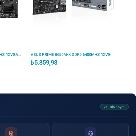
MSI B550M PRO-VDH DDR4 4400MHZ 1XVGA 1XHDMI 1XDP 2XM.2 USB 3.2 MATX AM4 (AMD 5000/4000G/3000 SERİLERİ İLE UYUMLU)
ASUS PRIME B650M-K DDR5 6400MHZ 1XVGA 1XHDMI 2XM.2 USB 3.2 MATX AM5 (AMD AM5 9000/8000/7000 SERİLERİ İLE UYUMLU)
₺5.859,98
✓ETBİS Kayıtlı