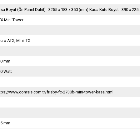
sa Boyut (Ön Panel Dahil) : 3255 x 183 x 350 (mm) Kasa Kutu Boyut : 390 x 225
X Mini Tower
cro ATX, Mini ITX
40 mm
00 Watt
tps://www.comsis.com.tr/frisby-fc-2730b-mini-tower-kasa.html
55 mm