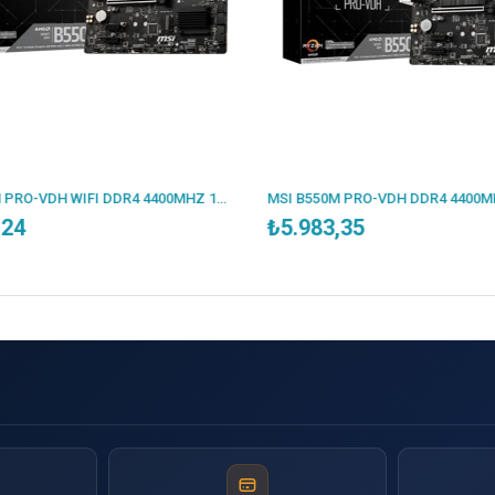
MSI B550M PRO-VDH WIFI DDR4 4400MHZ 1XVGA 1XHDMI 1XDP 2XM.2 USB 3.2 MATX AM4 (AMD 5000/4000G/3000 SERİLERİ İLE UYUMLU)
,24
₺5.983,35