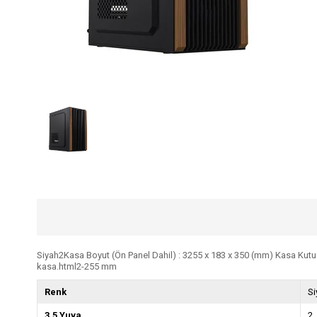
Siyah2Kasa Boyut (Ön Panel Dahil) : 3255 x 183 x 350 (mm) Kasa Kut
kasa.html2-255 mm
Renk
Si
3.5 Yuva
2