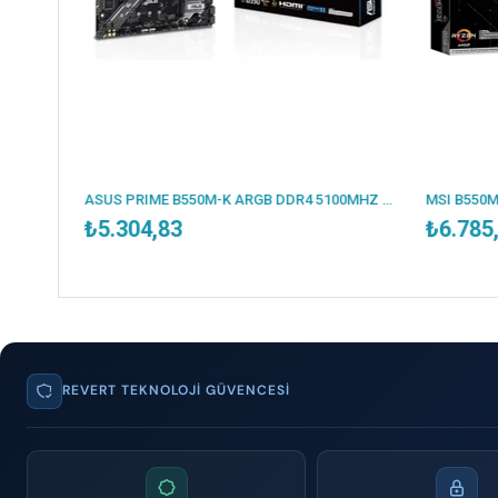
ESONIC B250-BTC 2400MHZ DDR4 VGA 12X PCI-E 1151P 6.NESİL CPU DESTEKLER (BULK - KUTUSUZ )
ASUS PRIME B550M-K ARGB DDR4 5100MHZ 1XHDMI 1XDP 2XM.2 USB 3.2 MATX AM4 (AMD AM4 5000/4000G/3000 SERİLERİ İLE UYUMLU)
₺5.304,83
₺6.785
REVERT TEKNOLOJI GÜVENCESI