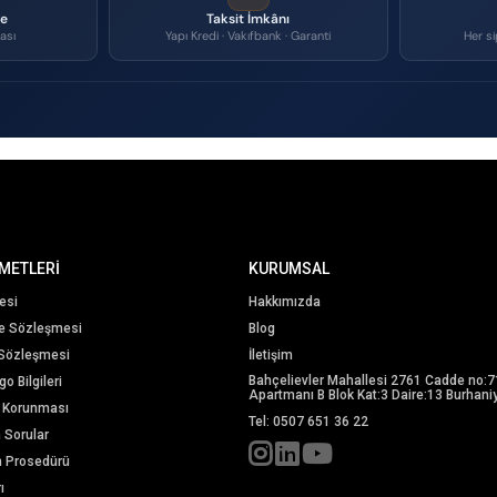
me
Taksit İmkânı
ası
Yapı Kredi · Vakıfbank · Garanti
Her si
METLERİ
KURUMSAL
esi
Hakkımızda
me Sözleşmesi
Blog
 Sözleşmesi
İletişim
Bahçelievler Mahallesi 2761 Cadde no:7
o Bilgileri
Apartmanı B Blok Kat:3 Daire:13 Burhaniy
in Korunması
Tel: 0507 651 36 22
n Sorular
m Prosedürü
ı