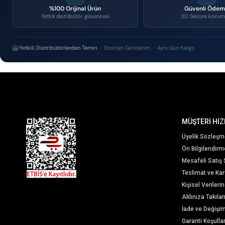
%100 Orijinal Ürün
Güvenli Öde
Yetkili distribütör güvencesi
3D Secure korum
Yetkili Distribütörlerden Temin
· Stoktan Gönderim · Aynı Gün Kargo
MÜŞTERİ HİZ
Üyelik Sözleşm
Ön Bilgilendir
Mesafeli Satış
Teslimat ve Karg
Kişisel Veriler
Aklınıza Takıla
İade ve Değişi
Garanti Koşullar