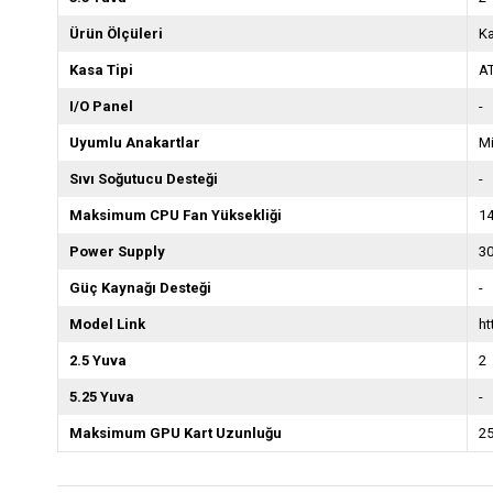
Ürün Ölçüleri
Ka
Kasa Tipi
AT
I/O Panel
-
Uyumlu Anakartlar
Mi
Sıvı Soğutucu Desteği
-
Maksimum CPU Fan Yüksekliği
1
Power Supply
3
Güç Kaynağı Desteği
-
Model Link
ht
2.5 Yuva
2
5.25 Yuva
-
Maksimum GPU Kart Uzunluğu
2